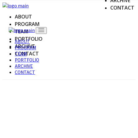
ARCHIVE
Skip
CONTACT
to
ABOUT
the
content
PROGRAM
TEAM
PORTFOLIO
ABOUT
ARCHIVE
PROGRAM
CONTACT
TEAM
PORTFOLIO
ARCHIVE
CONTACT